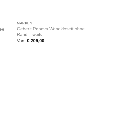
+
MARKEN
Geberit Renova Wandklosett ohne
ree
Rand – weiß
Von:
€
209,00