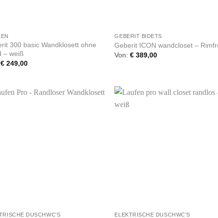
+
KEN
GEBERIT BIDETS
rit 300 basic Wandklosett ohne
Geberit ICON wandcloset – Rimf
 – weiß
Von:
€
389,00
:
€
249,00
+
TRISCHE DUSCHWC'S
ELEKTRISCHE DUSCHWC'S