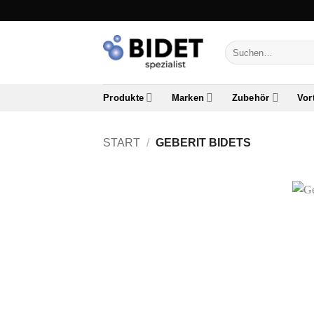
Zum
Inhalt
springen
Suchen
nach:
Produkte
Marken
Zubehör
Vor
START
/
GEBERIT BIDETS