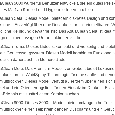
Clean 5000 wurde für Benutzer entwickelt, die ein gutes Preis
eres Maß an Komfort und Hygiene erleben möchten.
Clean Sela: Dieses Modell bietet ein diskretes Design und konz
tionen. Es verfügt über eine Duschfunktion mit einstellbarem 
dliche Reinigung gewährleistet. Das AquaClean Sela ist ideal fü
gn mit zuverlässigen Grundfunktionen suchen.
Clean Tuma: Dieses Bidet ist kompakt und vielseitig und biete
ein Geruchssaugsystem. Dieses Modell kombiniert Funktionalit
et sich daher auch für kleinere Bäder.
Clean Mera: Das Premium-Modell von Geberit bietet Luxusmer
hfunktion mit WhirlSpray-Technologie für eine sanfte und den
lufttrockner. Dieses Modell verfügt außerdem über einen sich
el und ein Orientierungslicht für den Einsatz im Dunkeln. Es ist 
t-Erlebnis mit zusätzlichem Komfort suchen.
Clean 8000: Dieses 8000er-Modell bietet umfangreiche Funktio
lufttrockner, einen selbstreinigenden Duscharm und ein Ger