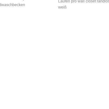
Laufen pro wall closet randlo
dwaschbecken
weiß