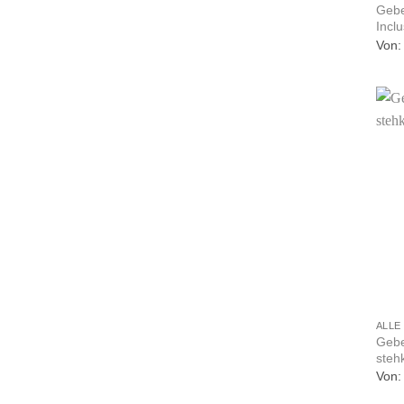
Gebe
Incl
Von
+
ALLE
Gebe
stehk
Von