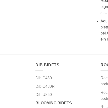
Mode
eign
suc
Aqua
biet
bei 
ein 
DIB BIDETS
RO
Dib C430
Roc
bod
Dib C430R
Roca
Dib U850
bod
BLOOMING BIDETS
Roca