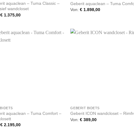
rit aquaclean – Tuma Classic –
Geberit aquaclean – Tuma Comfo
usief wandcloset
Von:
€
1.898,00
:
€
1.375,00
+
 BIDETS
GEBERIT BIDETS
rit aquaclean – Tuma Comfort –
Geberit ICON wandcloset – Rimf
losett
Von:
€
389,00
:
€
2.195,00