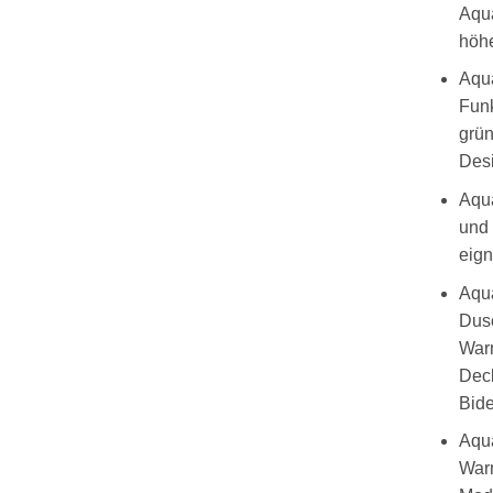
Aqua
höh
Aqua
Funk
grün
Desi
Aqua
und 
eign
Aqua
Dusc
Warm
Deck
Bide
Aqua
Warm