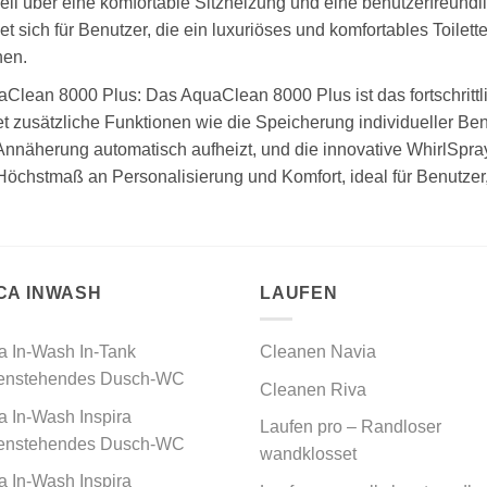
ll über eine komfortable Sitzheizung und eine benutzerfreund
et sich für Benutzer, die ein luxuriöses und komfortables Toilet
hen.
Clean 8000 Plus: Das AquaClean 8000 Plus ist das fortschrittl
et zusätzliche Funktionen wie die Speicherung individueller Benu
Annäherung automatisch aufheizt, und die innovative WhirlSpra
Höchstmaß an Personalisierung und Komfort, ideal für Benutzer
CA INWASH
LAUFEN
a In-Wash In-Tank
Cleanen Navia
enstehendes Dusch-WC
Cleanen Riva
 In-Wash Inspira
Laufen pro – Randloser
enstehendes Dusch-WC
wandklosset
 In-Wash Inspira