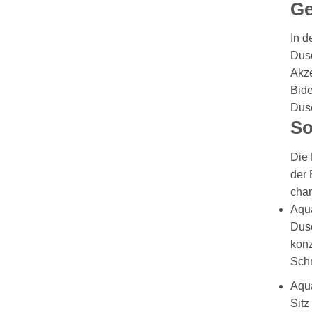
Ge
In d
Dusc
Akze
Bide
Dusc
So
Die 
der 
char
Aqua
Dusc
konz
Schn
Aqua
Sitz